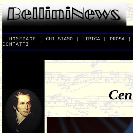
|
|
|
|
_
HOMEPAGE
_
_
CHI
_
SIAMO
_
_
LIRICA
_
_
PROSA
_
CONTATTI
Cen