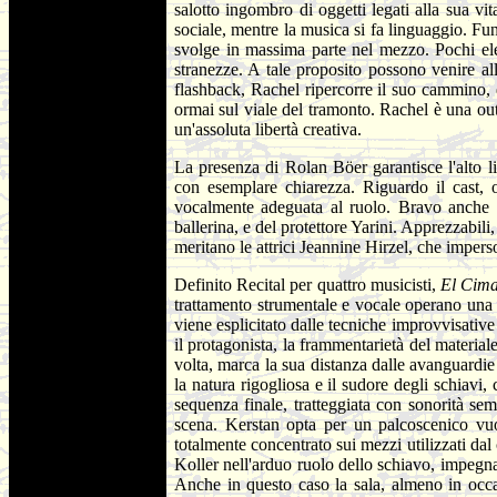
salotto ingombro di oggetti legati alla sua vi
sociale, mentre la musica si fa linguaggio. Fun
svolge in massima parte nel mezzo. Pochi eleme
stranezze. A tale proposito possono venire a
flashback, Rachel ripercorre il suo cammino, d
ormai sul viale del tramonto. Rachel è una out
un'assoluta libertà creativa.
La presenza di Rolan Böer garantisce l'alto l
con esemplare chiarezza. Riguardo il cast, 
vocalmente adeguata al ruolo. Bravo anche il
ballerina, e del protettore Yarini. Apprezzabili
meritano le attrici Jeannine Hirzel, che imper
Definito Recital per quattro musicisti,
El Cim
trattamento strumentale e vocale operano una str
viene esplicitato dalle tecniche improvvisative 
il protagonista, la frammentarietà del materiale
volta, marca la sua distanza dalle avanguardie 
la natura rigogliosa e il sudore degli schiavi,
sequenza finale, tratteggiata con sonorità sem
scena. Kerstan opta per un palcoscenico vuo
totalmente concentrato sui mezzi utilizzati dal
Koller nell'arduo ruolo dello schiavo, impegnat
Anche in questo caso la sala, almeno in occa