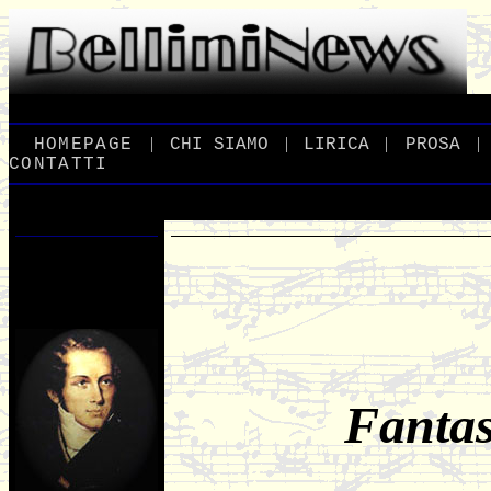
|
|
|
|
_
HOMEPAGE
_
_
CHI
_
SIAMO
_
_
LIRICA
_
_
PROSA
_
CONTATTI
Fantas