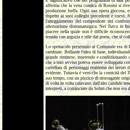
È significativo che nel programma di sala per
afferma che la vena comica di Rossini si rivel
produzione buffa. Ogni sua opera giocosa, es
rispetto ai suoi colleghi precedenti e coevi. N
l'atteggiamento del compositore nei confront
alternazione drammaturgica. Nel
Turco in It
piacere nella quale non è difficile riconoscer
tessuta con arguzia e stile dal poeta, che si c
Lo spettacolo presentato al Comunale era di D
cambiate. Brillante l'idea di base, individua
grande riminese, inserendo e confezionando un 
che a mio avviso poteva essere sviluppata con 
carrellata di personaggi emblema dei lavori di
evidente. Tuttavia è vero che la comicità del
T
suo tempo, con un pizzico di stravagante origin
di volta in volta calavano dall'alto candide ten
interpreti, a cominciare da Selim che non era di