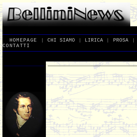
|
|
|
|
_
HOMEPAGE
_
_
CHI
_
SIAMO
_
_
LIRICA
_
_
PROSA
_
CONTATTI