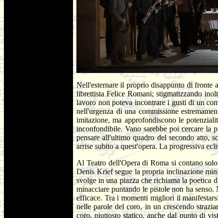
Nell'esternare il proprio disappunto di fronte
librettista Felice Romani; stigmatizzando inol
lavoro non poteva incontrare i gusti di un com
nell'urgenza di una commissione estremamente 
imitazione, ma approfondiscono le potenzialit
inconfondibile. Vano sarebbe poi cercare la 
pensare all'ultimo quadro del secondo atto, s
arrise subito a quest'opera. La progressiva eclis
Al Teatro dell'Opera di Roma si contano solo 
Denis Krief segue la propria inclinazione min
svolge in una piazza che richiama la poetica di
minacciare puntando le pistole non ha senso. No
efficace. Tra i momenti migliori il manifestar
nelle parole del coro, in un crescendo strazian
coro, piuttosto statico, anche dal punto di vi