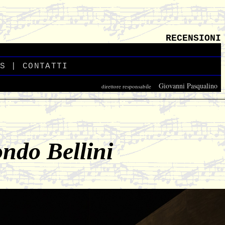
RECENSIONI
S
_
|
CONTATTI
_
Giovanni Pasqualino
direttore responsabile
_
ondo Bellini