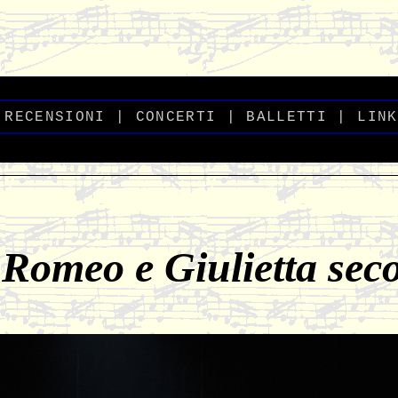
-
_
RECENSIONI
_
|
CONCERTI
|
BALLETTI
_
|
_
LINK
Romeo e Giulietta sec