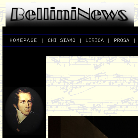
|
|
|
|
_
HOMEPAGE
_
_
CHI
_
SIAMO
_
_
LIRICA
_
_
PROSA
_