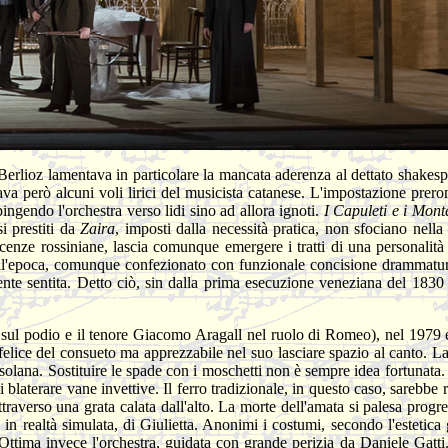
 Berlioz lamentava in particolare la mancata aderenza al dettato shakes
va però alcuni voli lirici del musicista catanese. L'impostazione prero
ingendo l'orchestra verso lidi sino ad allora ignoti.
I Capuleti e i Mon
i prestiti da
Zaira
, imposti dalla necessità pratica, non sfociano nella
cenze rossiniane, lascia comunque emergere i tratti di una personalità 
dell'epoca, comunque confezionato con funzionale concisione drammatur
ente sentita. Detto ciò, sin dalla prima esecuzione veneziana del 1830 
o sul podio e il tenore Giacomo Aragall nel ruolo di Romeo), nel 1979 
elice del consueto ma apprezzabile nel suo lasciare spazio al canto. La
solana. Sostituire le spade con i moschetti non è sempre idea fortunata.
aterare vane invettive. Il ferro tradizionale, in questo caso, sarebbe r
traverso una grata calata dall'alto. La morte dell'amata si palesa progr
in realtà simulata, di Giulietta. Anonimi i costumi, secondo l'estetica 
 Ottima invece l'orchestra, guidata con grande perizia da Daniele Gatti