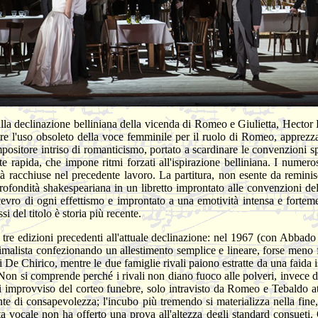
 alla declinazione belliniana della vicenda di Romeo e Giulietta, Hector
tre l'uso obsoleto della voce femminile per il ruolo di Romeo, apprezza
positore intriso di romanticismo, portato a scardinare le convenzioni sp
rapida, che impone ritmi forzati all'ispirazione belliniana. I numeros
à racchiuse nel precedente lavoro. La partitura, non esente da reminis
profondità shakespeariana in un libretto improntato alle convenzioni 
cevro di ogni effettismo e improntato a una emotività intensa e fortem
si del titolo è storia più recente.
tre edizioni precedenti all'attuale declinazione: nel 1967 (con Abbad
imalista confezionando un allestimento semplice e lineare, forse meno f
 De Chirico, mentre le due famiglie rivali paiono estratte da una faida i
n si comprende perché i rivali non diano fuoco alle polveri, invece di bl
si improvviso del corteo funebre, solo intravisto da Romeo e Tebaldo at
te di consapevolezza; l'incubo più tremendo si materializza nella fine, 
sta vocale non ha offerto una prova all'altezza degli standard consueti.