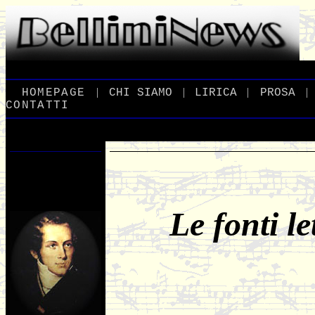
|
|
|
|
_
HOMEPAGE
_
_
CHI
_
SIAMO
_
_
LIRICA
_
_
PROSA
_
CONTATTI
Le fonti le