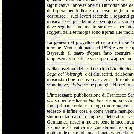
significativa innovazione fu l'introduzione d
dell'opera per indicare un personaggio o un
costruisce i suoi lavori secondo i seguenti p
musica serve per definire e svolgere l'azion
deve seguire l'andamento strofico e pertanto
soggetti della tetralogia sono ispirati alle tra
La genesi del progetto del ciclo de
L'anell
termine. Venne ultimato nel 1876 e venne rapp
Bayreuth, il teatro d'opera fatto costruir
rappresentazione delle sole opere wagneriane.
Nella creazione dei testi del ciclo l'
Anello del
Saga dei Volsunghi
e di altri scritti, rielabo
musicista ebbe a scrivere: «Cercai di render
scandinave, l'
Edda
come pure gli abbozzi in p
L'interessante pubblicazione di Francesco San
scorso per le edizioni
Vocifuoriscena
, si occu
fonti primarie redatte in lingua norrena, con
tedesco e infine cosa e come venne manipola
studioso laureato in lingue e letterature sc
Germanica, riesce a mettere bene in luce i trat
visionarietà creativa ma guidata anche da opp
molto utile che ogni appassionato wagneriano