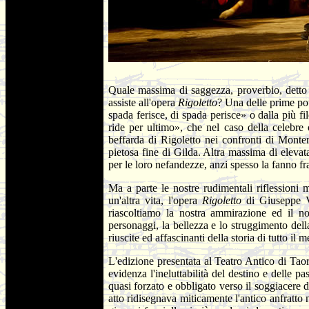
Quale massima di saggezza, proverbio, detto 
assiste all'opera
Rigoletto
? Una delle prime pot
spada ferisce, di spada perisce» o dalla più f
ride per ultimo», che nel caso della celebre
beffarda di Rigoletto nei confronti di Monte
pietosa fine di Gilda. Altra massima di elevat
per le loro nefandezze, anzi spesso la fanno f
Ma a parte le nostre rudimentali riflessioni
un'altra vita, l'opera
Rigoletto
di Giuseppe V
riascoltiamo la nostra ammirazione ed il nos
personaggi, la bellezza e lo struggimento dell
riuscite ed affascinanti della storia di tutto i
L'edizione presentata al Teatro Antico di Taor
evidenza l'ineluttabilità del destino e delle
quasi forzato e obbligato verso il soggiacere d
atto ridisegnava miticamente l'antico anfratto 