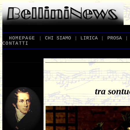
|
|
|
|
_
HOMEPAGE
_
_
CHI
_
SIAMO
_
_
LIRICA
_
_
PROSA
_
CONTATTI
tra sontu