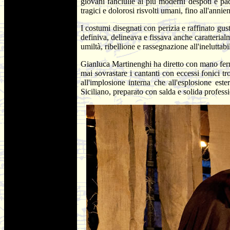
giovani fanciulle ai più moderni despoti e pad
tragici e dolorosi risvolti umani, fino all'annie
I costumi disegnati con perizia e raffinato gu
definiva, delineava e fissava anche caratteri
umiltà, ribellione e rassegnazione all'ineluttabi
Gianluca Martinenghi ha diretto con mano ferm
mai sovrastare i cantanti con eccessi fonici 
all'implosione interna che all'esplosione est
Siciliano, preparato con salda e solida profess