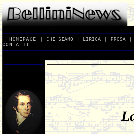
|
|
|
|
_
HOMEPAGE
_
_
CHI
_
SIAMO
_
_
LIRICA
_
_
PROSA
_
CONTATTI
La