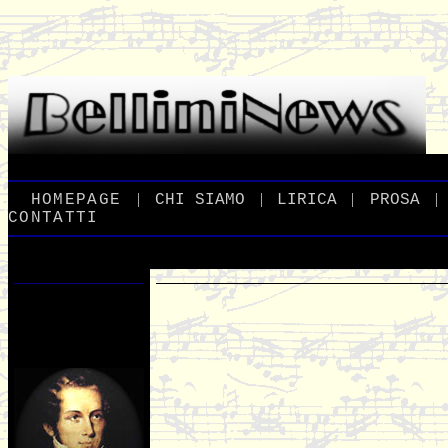
|
|
|
|
_
HOMEPAGE
_
_
CHI
_
SIAMO
_
_
LIRICA
_
_
PROSA
_
CONTATTI