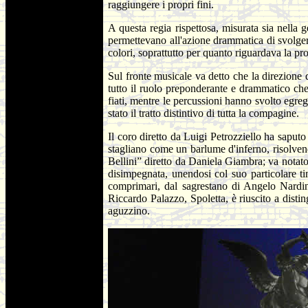
raggiungere i propri fini.
A questa regia rispettosa, misurata sia nella 
permettevano all'azione drammatica di svolgers
colori, soprattutto per quanto riguardava la pr
Sul fronte musicale va detto che la direzione d
tutto il ruolo preponderante e drammatico che l
fiati, mentre le percussioni hanno svolto egre
stato il tratto distintivo di tutta la compagine.
Il coro diretto da Luigi Petrozziello ha saput
stagliano come un barlume d'inferno, risolven
Bellini” diretto da Daniela Giambra; va notato 
disimpegnata, unendosi col suo particolare t
comprimari, dal sagrestano di Angelo Nardin
Riccardo Palazzo, Spoletta, è riuscito a disti
aguzzino.