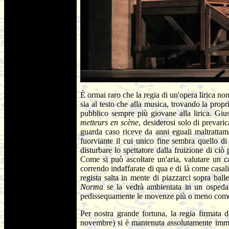
È ormai raro che la regia di un'opera lirica no
sia al testo che alla musica, trovando la prop
pubblico sempre più giovane alla lirica. Giu
metteurs en scène
, desiderosi solo di prevari
guarda caso riceve da anni eguali maltrattam
fuorviante il cui unico fine sembra quello di 
disturbare lo spettatore dalla fruizione di ciò 
Come si può ascoltare un'aria, valutare un c
correndo indaffarate di qua e di là come casal
regista salta in mente di piazzarci sopra ball
Norma
se la vedrà ambientata in un ospedale
pedissequamente le movenze più o meno come 
Per nostra grande fortuna, la regia firmata
novembre) si è mantenuta assolutamente immune