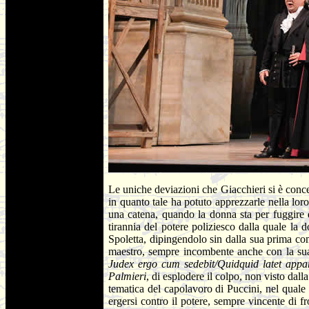
Le uniche deviazioni che Giacchieri si è conce
in quanto tale ha potuto apprezzarle nella loro
una catena, quando la donna sta per fuggire da
tirannia del potere poliziesco dalla quale la 
Spoletta, dipingendolo sin dalla sua prima co
maestro, sempre incombente anche con la sua s
Judex ergo cum sedebit/Quidquid latet appar
Palmieri
, di esplodere il colpo, non visto dall
tematica del capolavoro di Puccini, nel quale i
ergersi contro il potere, sempre vincente di f