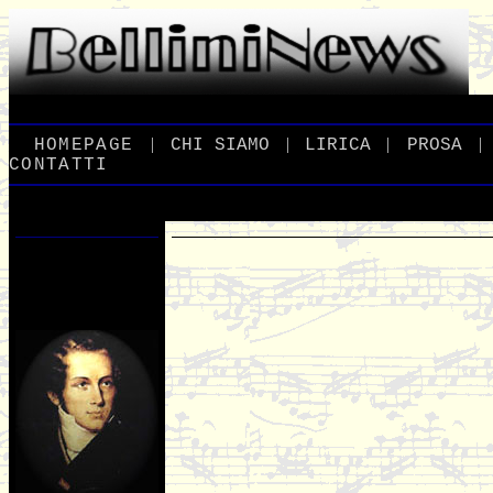
|
|
|
|
_
HOMEPAGE
_
_
CHI
_
SIAMO
_
_
LIRICA
_
_
PROSA
_
CONTATTI