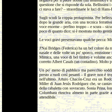
negativa per il padre nobile (un assassino) e 
questione che si risponde da sola. Bellissimi 
ci stava a fare? – straordinarie le luci di Han
Sugli scudi la coppia protagonista. Per bellez
dopo la grande aria, con una tecnica ferratiss
voce enorme – perfino troppo – e scura – sicuram
poco di quanto dice; si è mostrata molto gentile
Le voci gravi presentavano qualche pecca: Micha
J'Nai Bridges (Federica) ha un bel colore da m
nasale e delle volte un po' sporco, emission
Mimica, una voce di bel timbro e volume anch
corretto Albert Casals (un contadino). Molto 
Un po' meno di pubblico ma parecchio soddis
presto a ruoli così pesanti – il grave non è t
nell'ultimo. Arturo Chacón-Cruz era un Rodol
Miller di Juan Jesús Rodríguez che, se cantava
della cabaletta con sovracuto. Sonia Prina, lon
Colombara riusciva almeno in parte grazie a
attendibile.