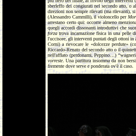
più nero del finale, al frivolo degli interventi 
sberleffo dei congiurati nel secondo atto, o a
direzioni non sempre rilevati (ma rilevanti), s
(Alessandro Cammilli), il violoncello per
Mor
arrestano certo qui: occorre almeno menzionare
quegli accordi dissonanti introduttivi che su
forza
trova incarnazione fisica in una pelle d
l'uccisore, gli interventi puntati degli ottoni in
Corni) a rievocare le «dolcezze perdute» (coi
Riccardo-Renato del secondo atto o il quintetto
nell'afflato (perdonami, Peppino…) “wagneri
vorreste
. Una partitura insomma da non bersi, p
fremente dove serve e ponderata ov'è il caso.