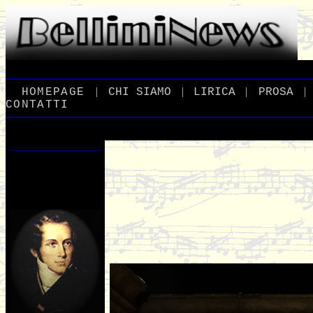
|
|
|
|
_
HOMEPAGE
_
_
CHI
_
SIAMO
_
_
LIRICA
_
_
PROSA
_
CONTATTI