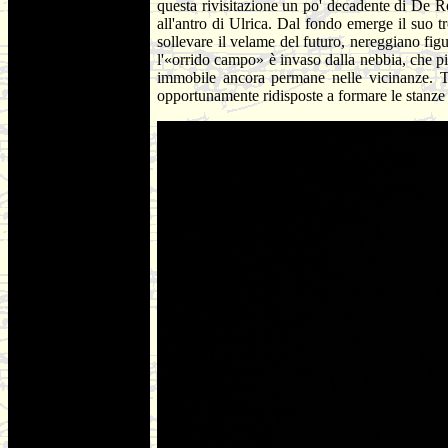
questa rivisitazione un po' decadente di De Ros
all'antro di Ulrica. Dal fondo emerge il suo tr
sollevare il velame del futuro, nereggiano figur
l'«orrido campo» è invaso dalla nebbia, che pia
immobile ancora permane nelle vicinanze. Tut
opportunamente ridisposte a formare le stanze 