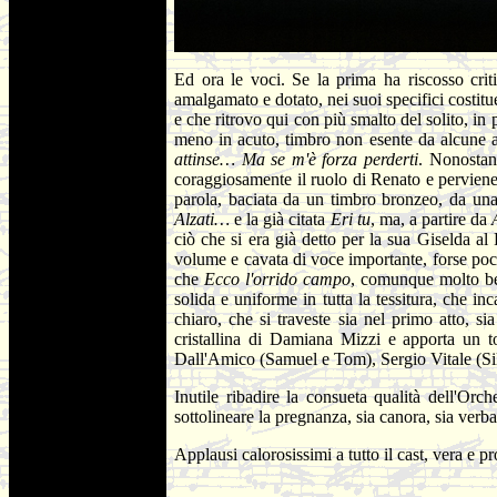
Ed ora le voci. Se la prima ha riscosso crit
amalgamato e dotato, nei suoi specifici costitue
e che ritrovo qui con più smalto del solito, in 
meno in acuto, timbro non esente da alcune as
attinse… Ma se m'è forza perderti
. Nonostant
coraggiosamente il ruolo di Renato e perviene a
parola, baciata da un timbro bronzeo, da una
Alzati…
e la già citata
Eri tu
, ma, a partire da
ciò che si era già detto per la sua Giselda a
volume e cavata di voce importante, forse poc
che
Ecco l'orrido campo
, comunque molto be
solida e uniforme in tutta la tessitura, che i
chiaro, che si traveste sia nel primo atto, s
cristallina di Damiana Mizzi e apporta un t
Dall'Amico (Samuel e Tom), Sergio Vitale (Sil
Inutile ribadire la consueta qualità dell'Or
sottolineare la pregnanza, sia canora, sia verba
Applausi calorosissimi a tutto il cast, vera e 