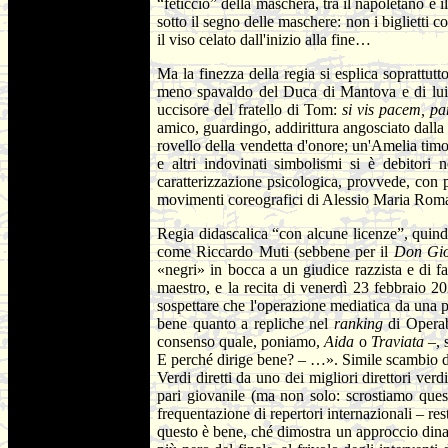
“feticcio” della maschera, tra il napoletano e i
sotto il segno delle maschere: non i biglietti
il viso celato dall'inizio alla fine…
Ma la finezza della regia si esplica soprattut
meno spavaldo del Duca di Mantova e di lui 
uccisore del fratello di Tom:
si vis pacem, p
amico, guardingo, addirittura angosciato dalla p
rovello della vendetta d'onore; un'Amelia tim
e altri indovinati simbolismi si è debitori
caratterizzazione psicologica, provvede, con p
movimenti coreografici di Alessio Maria Romano
Regia didascalica “con alcune licenze”, quindi
come Riccardo Muti (sebbene per il
Don Gi
«negri» in bocca a un giudice razzista e di 
maestro, e la recita di venerdì 23 febbraio 20
sospettare che l'operazione mediatica da una pa
bene quanto a repliche nel
ranking
di Operab
consenso quale, poniamo,
Aida
o
Traviata
–, 
E perché dirige bene? – …». Simile scambio di b
Verdi diretti da uno dei migliori direttori ver
pari giovanile (ma non solo: scrostiamo que
frequentazione di repertori internazionali – re
questo è bene, ché dimostra un approccio dinami