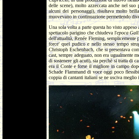
delle scene), molto azzeccata anche nel suo p
alcuni dei personaggi), risultava molto bril
muovevano in continuazione permettendo divers
Una sola volta a parte questa ho visto appeso 
spettacolo parigino che chiudeva l'
epoca Gall
dell'attualità, Renée Fleming, semplicemente p
force' quel pudico e nello stesso tempo stru
Christoph Eschenbach, che si presentava come 
cast, sempre adeguato, non era ugualmente me
di sostenere gli acuti), sia perchè si tratta di
era il Conte e forse il migliore in campo d
Schade Flammand di voce oggi poco flessibile
coppia di cantanti italiani se ne usciva meglio