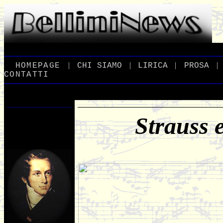
|
|
|
|
_
HOMEPAGE
_
_
CHI
_
SIAMO
_
_
LIRICA
_
_
PROSA
_
CONTATTI
Strauss 